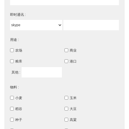
即时通讯 :
用途 :
农场
商业
粮库
港口
其他 :
物料 :
小麦
玉米
稻谷
大豆
种子
高粱