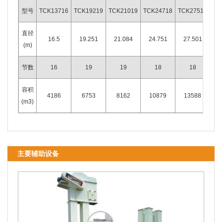
型号
TCK13716
TCK19219
TCK21019
TCK24718
TCK27518
TC
直径
16.5
19.251
21.084
24.751
27.501
3
(m)
节数
16
19
19
18
18
容积
4186
6753
8162
10879
13588
1
(m3)
主要辅助设备