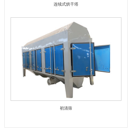
连续式烘干塔
初清筛