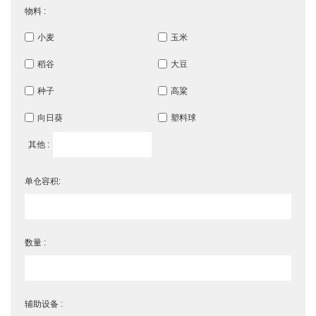
物料 :
小麦
玉米
稻谷
大豆
种子
高粱
向日葵
塑料球
其他 :
单仓容积:
数量 :
辅助设备 :