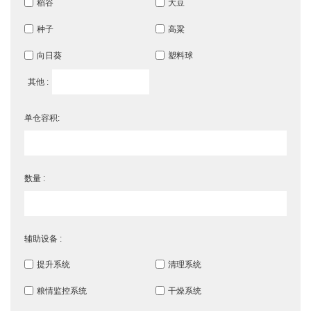
稻谷
大豆
种子
高粱
向日葵
塑料球
其他 :
单仓容积:
数量 :
辅助设备 :
提升系统
清理系统
粮情监控系统
干燥系统